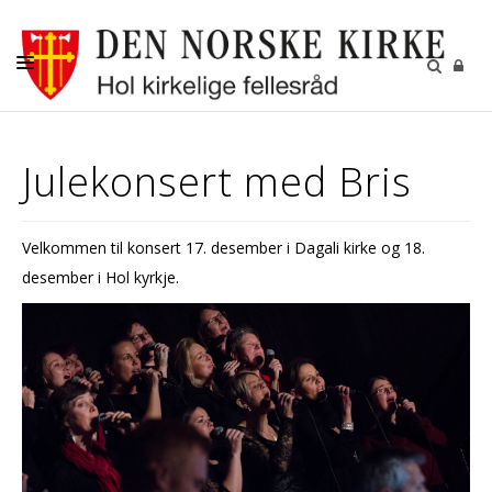
DÅP
Julekonsert med Bris
KONFIRMASJON
BRYLLUP
Velkommen til konsert 17. desember i Dagali kirke og 18.
GRAVFERD
desember i Hol kyrkje.
KIRKENE I HOL
FASTE AKTIVITETER
GJENBRUKSBUTIKKEN
NYHETSBREV