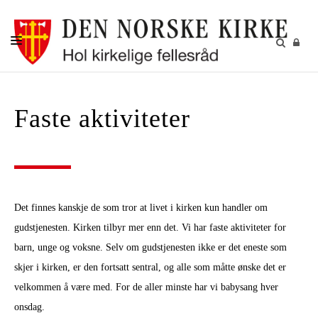
DÅP
Faste aktiviteter
KONFIRMASJON
BRYLLUP
GRAVFERD
KIRKENE I HOL
Det finnes kanskje de som tror at livet i kirken kun handler om
FASTE AKTIVITETER
gudstjenesten. Kirken tilbyr mer enn det. Vi har faste aktiviteter for
barn, unge og voksne. Selv om gudstjenesten ikke er det eneste som
GJENBRUKSBUTIKKEN
skjer i kirken, er den fortsatt sentral, og alle som måtte ønske det er
NYHETSBREV
velkommen å være med. For de aller minste har vi babysang hver
onsdag.