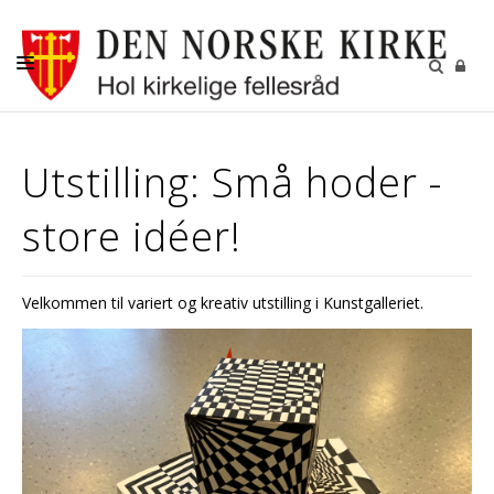
DÅP
Utstilling: Små hoder -
KONFIRMASJON
store idéer!
BRYLLUP
GRAVFERD
Velkommen til variert og kreativ utstilling i Kunstgalleriet.
KIRKENE I HOL
FASTE AKTIVITETER
GJENBRUKSBUTIKKEN
NYHETSBREV