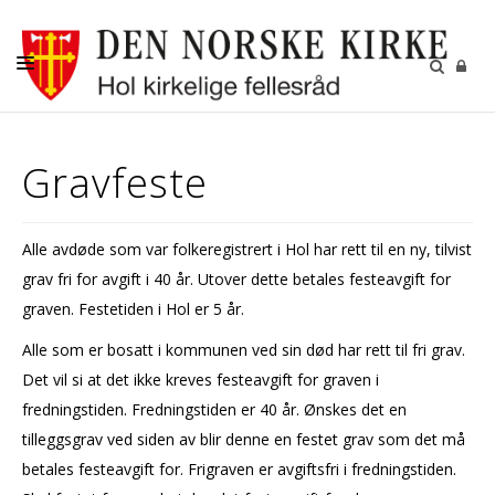
DÅP
Gravfeste
KONFIRMASJON
BRYLLUP
Alle avdøde som var folkeregistrert i Hol har rett til en ny, tilvist
GRAVFERD
grav fri for avgift i 40 år. Utover dette betales festeavgift for
KIRKENE I HOL
graven. Festetiden i Hol er 5 år.
Alle som er bosatt i kommunen ved sin død har rett til fri grav.
FASTE AKTIVITETER
Det vil si at det ikke kreves festeavgift for graven i
GJENBRUKSBUTIKKEN
fredningstiden. Fredningstiden er 40 år. Ønskes det en
NYHETSBREV
tilleggsgrav ved siden av blir denne en festet grav som det må
betales festeavgift for. Frigraven er avgiftsfri i fredningstiden.