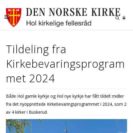
DÅP
Tildeling fra
KONFIRMASJON
Kirkebevaringsprogram
BRYLLUP
GRAVFERD
met 2024
KIRKENE I HOL
FASTE AKTIVITETER
Både Hol gamle kyrkje og Hol nye kyrkje har fått tildelt midler
fra det nyopprettede Kirkebevaringsprogrammet i 2024, som 2
GJENBRUKSBUTIKKEN
av 4 kirker i Buskerud.
NYHETSBREV