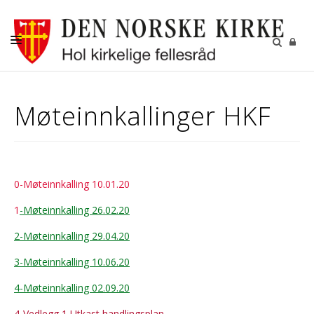
DÅP
Møteinnkallinger HKF
KONFIRMASJON
BRYLLUP
GRAVFERD
0-Møteinnkalling 10.01.20
KIRKENE I HOL
1
-Møteinnkalling 26.02.20
FASTE AKTIVITETER
2-Møteinnkalling 29.04.20
GJENBRUKSBUTIKKEN
3-Møteinnkalling 10.06.20
NYHETSBREV
4-Møteinnkalling 02.09.20
4-Vedlegg 1 Utkast handlingsplan