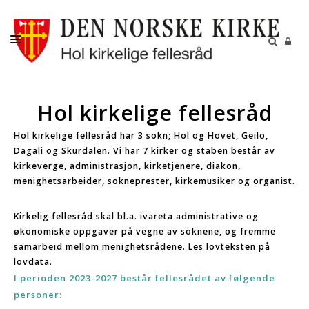
DÅP
Hol kirkelige fellesråd
KONFIRMASJON
Hol kirkelige fellesråd har 3 sokn; Hol og Hovet, Geilo,
BRYLLUP
Dagali og Skurdalen. Vi har 7 kirker og staben består av
GRAVFERD
kirkeverge, administrasjon, kirketjenere, diakon,
menighetsarbeider, sokneprester, kirkemusiker og organist.
KIRKENE I HOL
Kirkelig fellesråd skal bl.a. ivareta administrative og
FASTE AKTIVITETER
økonomiske oppgaver på vegne av soknene, og fremme
GJENBRUKSBUTIKKEN
samarbeid mellom menighetsrådene. Les lovteksten på
lovdata.
NYHETSBREV
I perioden 2023-2027 består fellesrådet av følgende
personer: